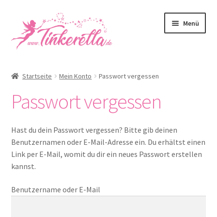
Zur
Zum
Menü
Navigation
Inhalt
springen
springen
Home
Startseite
Mein Konto
Passwort vergessen
Über Uns
Passwort vergessen
Unsere Produkte
Hast du dein Passwort vergessen? Bitte gib deinen
Kontakt
Benutzernamen oder E-Mail-Adresse ein. Du erhältst einen
Link per E-Mail, womit du dir ein neues Passwort erstellen
Shop
kannst.
Benutzername oder E-Mail
Mein Konto