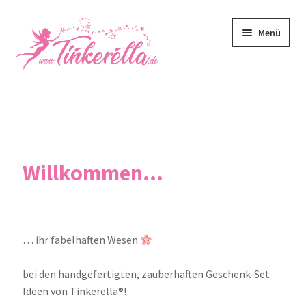
Menü
Home
Über Uns
Unsere Produkte
Willkommen...
Kontakt
Shop
… ihr fabelhaften Wesen
Mein Konto
bei den handgefertigten, zauberhaften Geschenk-Set
Ideen von Tinkerella®!